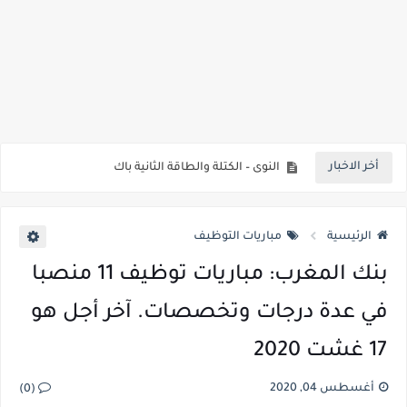
منح حكومة السويد 2022 | ممول بالكامل Government of Sweden Scholarships 2022 | Fully Funded
النوى – الكتلة والطاقة الثانية باك
أخر الاخبار
التناقص الإشعاعي الثانية باك
التحولات النووية الثانية باك
الرئيسية
مباريات التوظيف
حيود الضوء بواسطة شبكة الثانية باك
بنك المغرب: مباريات توظيف 11 منصبا
انتشار موجة ضوئية الثانية باك
في عدة درجات وتخصصات. آخر أجل هو
الموجات الميكانيكية المتوالية الدورية الثانية باك
17 غشت 2020
الموجات الميكانيكية المتوالية الثانية باك
أغسطس 04, 2020
(0)
دروس ملخصات تمارين وامتحانات الرياضيات الثانية باك