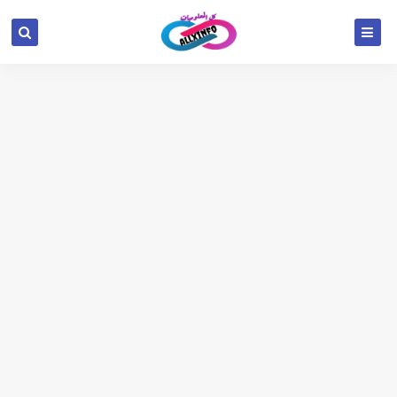
google.com, pub-6654709521456670, DIRECT,
f08c47fec0942fa0