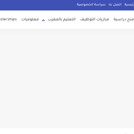
g
ئيسية
اتصل بنا
سياسة الخصوصية
منح دراسية
مباريات التوظيف
التعليم بالمغرب
معلوميات
olarships
ونصائح