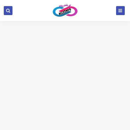
google.com, pub-6654709521456670, DIRECT,
f08c47fec0942fa0