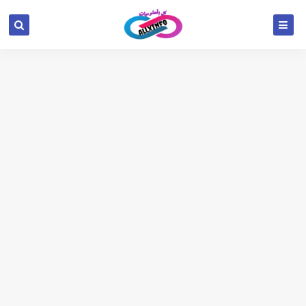
google.com, pub-6654709521456670, DIRECT,
f08c47fec0942fa0