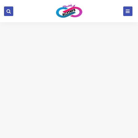
google.com, pub-6654709521456670, DIRECT,
f08c47fec0942fa0