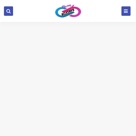
google.com, pub-6654709521456670, DIRECT,
f08c47fec0942fa0