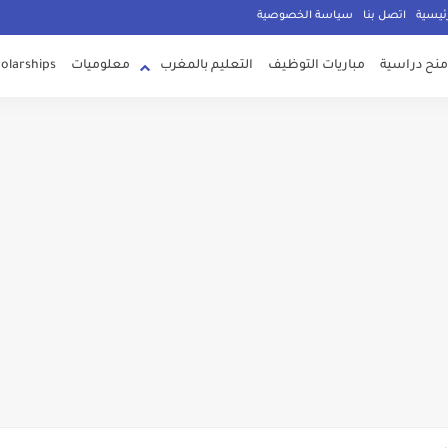
g
ئيسية
اتصل بنا
سياسة الخصوصية
منح دراسية
مباريات التوظيف
التعليم بالمغرب
معلوميات
olarships