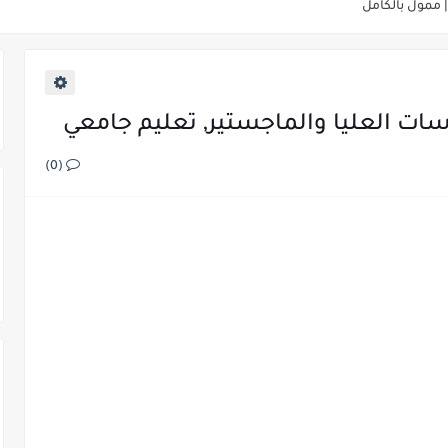
 310 منحة
ل
سات العليا والماجستير, تعليم جامعي
(0)