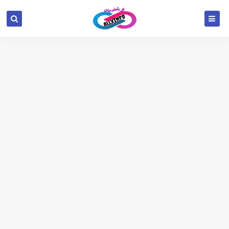
google.com, pub-6654709521456670, DIRECT,
f08c47fec0942fa0