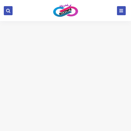
google.com, pub-6654709521456670, DIRECT,
f08c47fec0942fa0