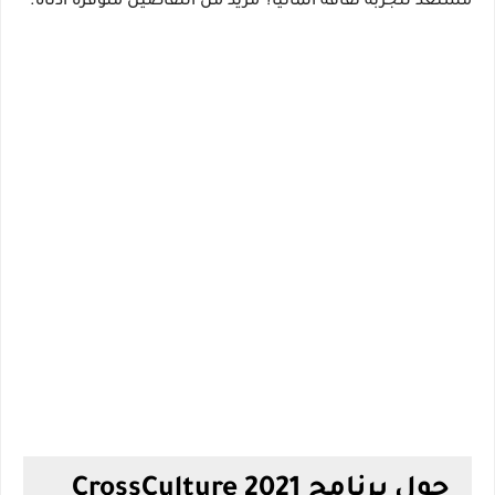
مستعد لتجربة ثقافة ألمانيا؟
مزيد من التفاصيل متوفرة أدناه.
حول برنامج CrossCulture 2021