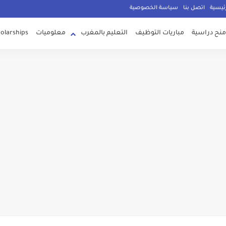
g
ئيسية
اتصل بنا
سياسة الخصوصية
منح دراسية
مباريات التوظيف
التعليم بالمغرب
معلوميات
olarships