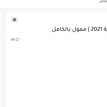
 2022/2021
امل
(0)
 في كندا والمنح الدراسية | ممول
ية 2022 | ممول بالكامل
إنترنت
ت مفتوحة