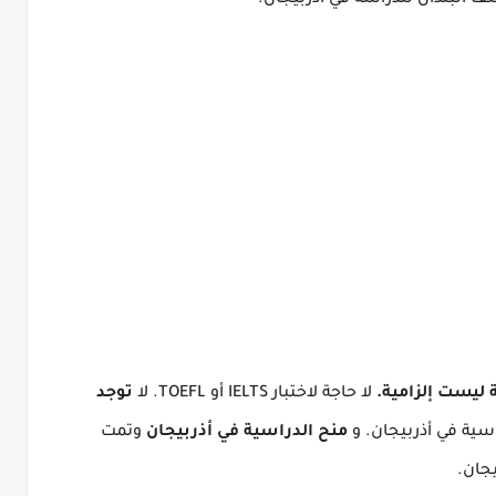
ف البلدان للدراسة في أذربيجان.
ة ليست إلزامية.
لا حاجة لاختبار IELTS أو TOEFL.
لا
توجد
اسية في أذربيجان.
و
منح الدراسية في أذربيجان
وتمت
جان.