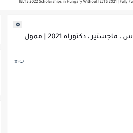
لثانية باك
الثانية باك
منحة حكومة أذربيجان بكالوريوس ، ماجستير ، دكتوراه 2021 | ممول
202 Fully-funded Open Doors Russian Scholarships
(0)