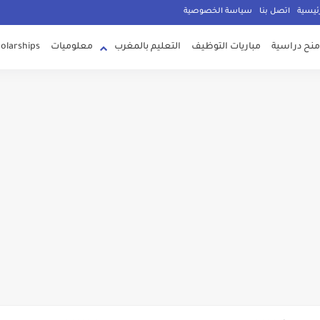
g
ئيسية
اتصل بنا
سياسة الخصوصية
منح دراسية
مباريات التوظيف
التعليم بالمغرب
معلوميات
olarships
لدوال الثانية باك