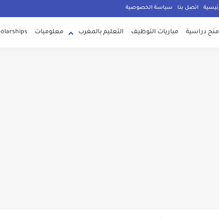
g
ئيسية
اتصل بنا
سياسة الخصوصية
منح دراسية
مباريات التوظيف
التعليم بالمغرب
معلوميات
olarships