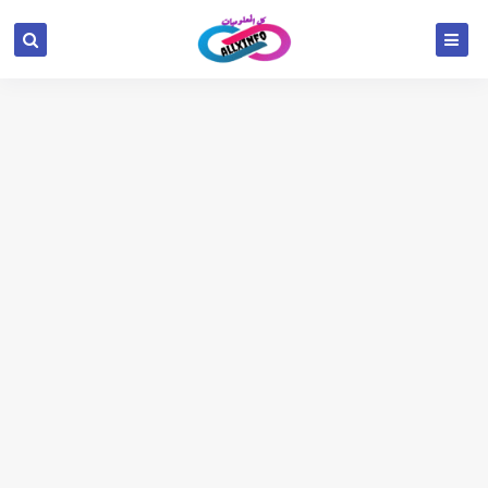
google.com, pub-6654709521456670, DIRECT,
f08c47fec0942fa0