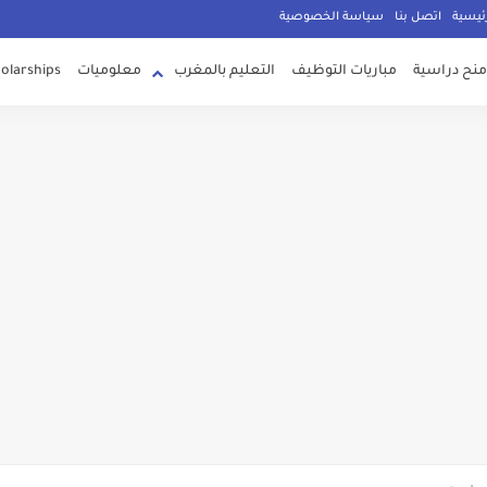
g
ئيسية
اتصل بنا
سياسة الخصوصية
منح دراسية
مباريات التوظيف
التعليم بالمغرب
معلوميات
olarships
ية باك
لثانية باك