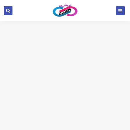
google.com, pub-6654709521456670, DIRECT,
f08c47fec0942fa0