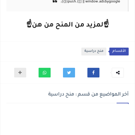
☝لمزيد من المنح من هن☝
الأقسام
منح دراسية
أخر المواضيع من قسم : منح دراسية