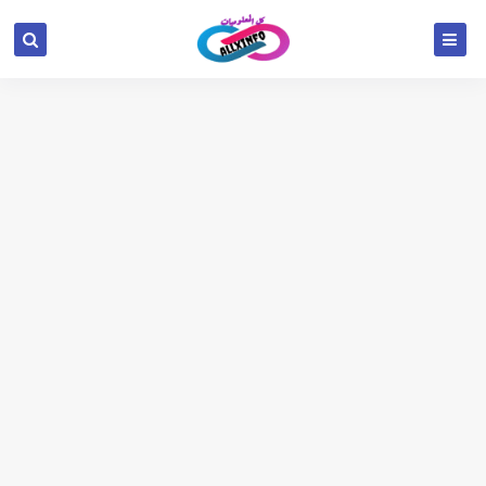
google.com, pub-6654709521456670, DIRECT,
f08c47fec0942fa0