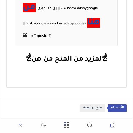
من
هنا
☝لمزيد من المنح من هن☝
الأقسام
منح دراسية