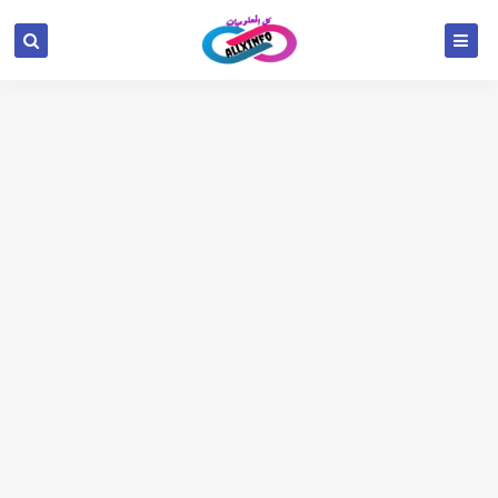
google.com, pub-6654709521456670, DIRECT,
f08c47fec0942fa0