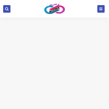
google.com, pub-6654709521456670, DIRECT,
f08c47fec0942fa0