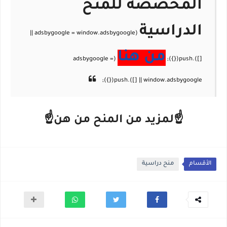
المخصصة للمنح
الدراسية
من هنا
☝لمزيد من المنح من هن☝
الأقسام
منح دراسية