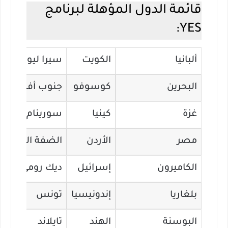
قائمة الدول المؤهلة لبرنامج
YES:
ألبانيا
الكويت
سيرا ليون
البحرين
كوسوفو
جنوب أفريقيا
غزة
كينيا
سورينام
مصر
الأردن
الضفة الغربية
الكاميرون
إسرائيل
ديك رومى
بلغاريا
إندونيسيا
تونس
البوسنة
الهند
تايلاند