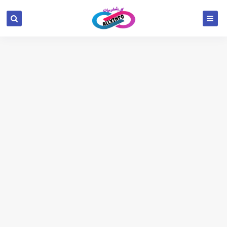
google.com, pub-6654709521456670, DIRECT,
f08c47fec0942fa0