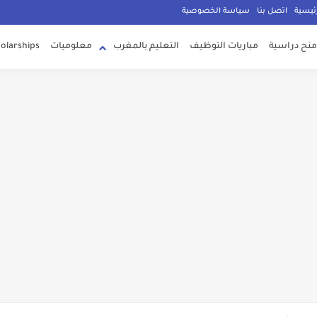
g
ئيسية
اتصل بنا
سياسة الخصوصية
منح دراسية
مباريات التوظيف
التعليم بالمغرب
معلوميات
olarships
لرياضيات الثانية باك