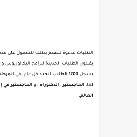
الطلبات مدعوة للتقدم بطلب للحصول على منحة جامعة ستانفورد 2022 في 
يقبلون الطلبات الجديدة لبرامج البكالوريوس وال
يسجل
1700 الطلاب الجدد
كل عام لفي
المرحلة
لها،
الماجستير
،
الدكتوراه
، و
الماجستير في إد
العالم.