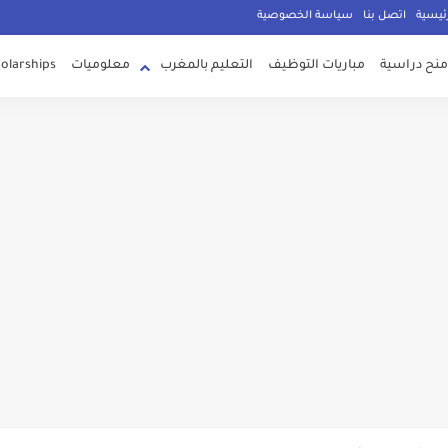
g
ئيسية
اتصل بنا
سياسة الخصوصية
منح دراسية
مباريات التوظيف
التعليم بالمغرب
معلوميات
olarships