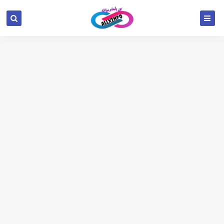
google.com, pub-6654709521456670, DIRECT,
f08c47fec0942fa0