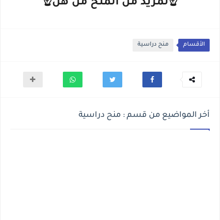
☝لمزيد من المنح من هن☝
الأقسام
منح دراسية
أخر المواضيع من قسم : منح دراسية