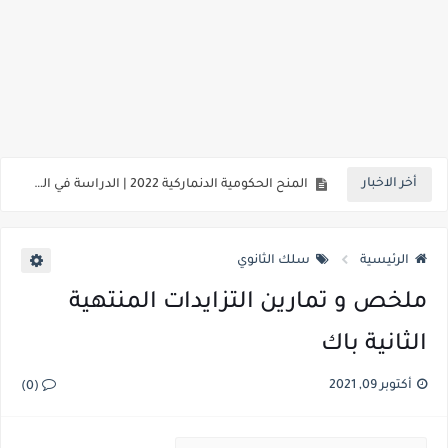
تأشيرات عمل جديدة ستسمح لك بالعيش والعمل في المملكة المتحدة
المنح الحكومية الدنماركية 2022 | الدراسة في الدنمارك
أخر الاخبار
دورات جامعة واشنطن عبر الإنترنت | دورات UWashingtonX المجانية
دورات اليونيسف المجانية عبر الإنترنت 2021 مع شهادة مجانية
الرئيسية
سلك الثانوي
برنامج حبيب للتدريب على إدارة النفط 2021 | سنة واحدة
ملخص و تمارين التزايدات المنتهية
منحة جامعة KAIST 2022 في كوريا الجنوبية | ممول بالكامل
الثانية باك
منح دراسية في أستراليا بدون IELTS | ممول بالكامل
أكتوبر 09, 2021
(0)
منحة ليستر ب. بيرسون في كندا 2021 | ممول بالكامل
دورات صندوق النقد الدولي IMF عبر الإنترنت مفتوحة