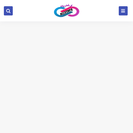
google.com, pub-6654709521456670, DIRECT,
f08c47fec0942fa0