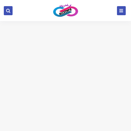
google.com, pub-6654709521456670, DIRECT,
f08c47fec0942fa0