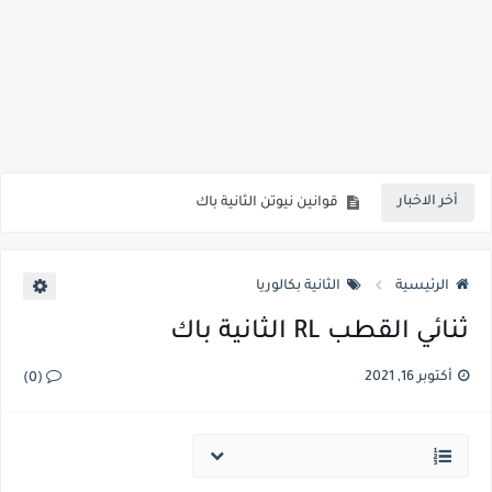
تضمين الوسع الثانية باك
قوانين نيوتن الثانية باك
أخر الاخبار
أهم أسباب 5 لماذا المنح الدراسية ضرورية Top 5 Reasons Why Scholarships are Essential
المنح الدراسية الكندية 2022 تقترب الموعد النهائي | ممول بالكامل Canadian Scholarships 2022 Deadline Approaching
الرئيسية
الثانية بكالوريا
منحة جامعة IU 2022 والعمل في ألمانيا IU University Scholarship 2022 and Work in Germany
ثنائي القطب RL الثانية باك
الموجات الكهرمغنطيسية – نقل المعلومات الثانية باك
أكتوبر 16, 2021
(0)
تطبيقات قوانين نيوتن الثانية باك
الحركات المستوية الثانية باك
السقوط الرأسي لجسم صلب الثانية باك