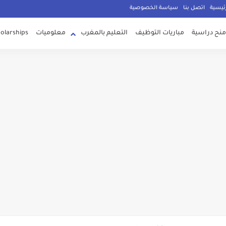
g
ئيسية
اتصل بنا
سياسة الخصوصية
منح دراسية
مباريات التوظيف
التعليم بالمغرب
معلوميات
olarships
م الآن