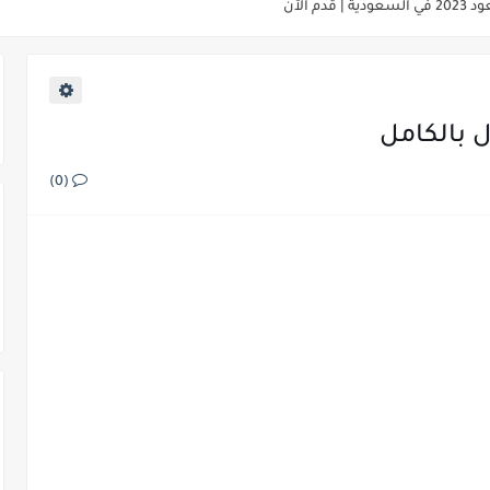
2023 | قدم الآن
ة المتحدة للوظائف في عام 2023 (تقدم الآن)
سة في إيطاليا 2023
(0)
 الطيران | قدم الآن
 فندق هيلتون العالمي
امة المجانية ومرتب يومي