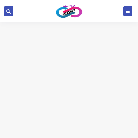
google.com, pub-6654709521456670, DIRECT,
f08c47fec0942fa0