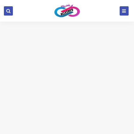
google.com, pub-6654709521456670, DIRECT,
f08c47fec0942fa0