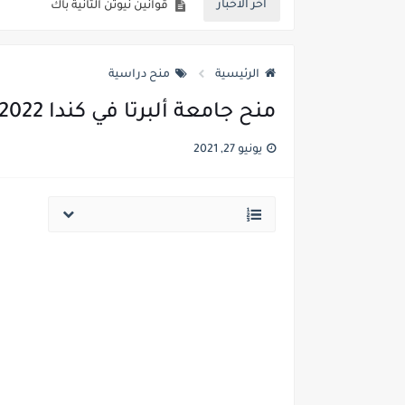
أخر الاخبار
أهم أسباب 5 لماذا المنح الدراسية ضرورية Top 5 Reasons Why Scholarships are Essential
المنح الدراسية الكندية 2022 تقترب الموعد النهائي | ممول بالكامل Canadian Scholarships 2022 Deadline Approaching
الرئيسية
منح دراسية
منحة جامعة IU 2022 والعمل في ألمانيا IU University Scholarship 2022 and Work in Germany
منح جامعة ألبرتا في كندا 2022 | ممول بالكامل
الموجات الكهرمغنطيسية – نقل ال
يونيو 27, 2021
تطبيقات قوانين نيوتن الثانية باك
الحركات المستوية الثانية باك
السقوط الرأسي لجسم صلب الثان
المجموعات الميكانيكية المتذبذبة ا