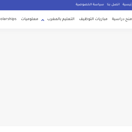
g
ئيسية
اتصل بنا
سياسة الخصوصية
منح دراسية
مباريات التوظيف
التعليم بالمغرب
معلوميات
olarships