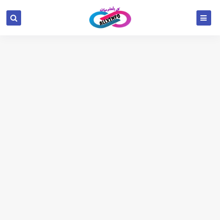
google.com, pub-6654709521456670, DIRECT,
f08c47fec0942fa0