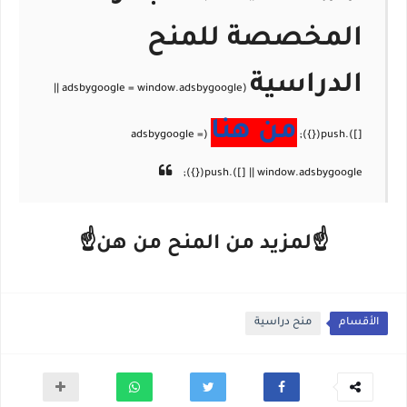
المخصصة للمنح
الدراسية
من هنا
☝لمزيد من المنح من هن☝
الأقسام
منح دراسية