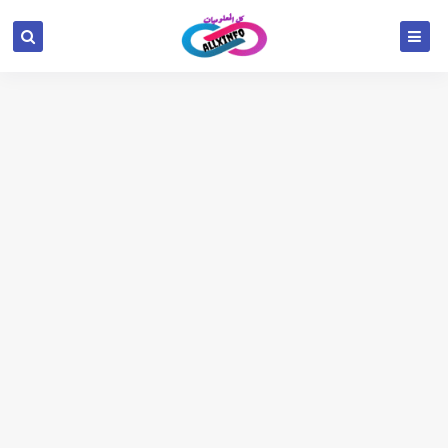
google.com, pub-6654709521456670, DIRECT,
f08c47fec0942fa0