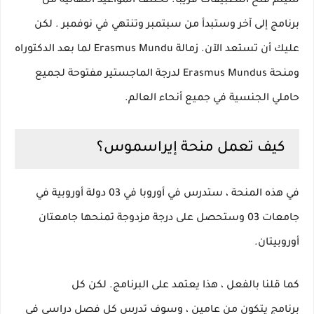
سيتم فتح التطبيقات قريبًا.
تختلف المواعيد النهائية من
برنامج إلى آخر وستبدأ من سبتمبر وتنتهي في
نوفمبر
.
لكن
عليك أن تستعد الآن.
زمالة Erasmus Mundu لما بعد الدكتوراه
ومنحة Erasmus Mundus لدرجة الماجستير مفتوحة
لجميع
حاملي الجنسية في جميع أنحاء العالم.
كيف تعمل منحة إيراسموس؟
في هذه المنحة ، ستدرس في أوروبا في
03 دولة أوروبية في
جامعات 03
وستحصل على درجة مزدوجة تمنحها جامعتان
أوروبيتان.
كما قلنا بالفعل ، هذا يعتمد على البرنامج.
لكن كل
برنامج
يتكون من عامين
، وسوف تدرس كل فصل دراسي في